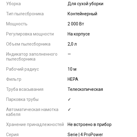
Уборка
Для сухой уборки
Тип пылесброника
Контейнерный
Мощность
2 000 Вт
Регулировка мощности
На корпусе
Объем пылесборника
2,0 л
Индикатор заполненного
—
пылесборника
Рабочий радиус
10 м
Фильтр
HEPA
Труба всасывания
Телескопическая
Парковка трубы
✓
Автоматическая намотка
✓
кабеля
Хранение принадлежностей
Не встроено в прибор
Серия
Serie | 4 ProPower