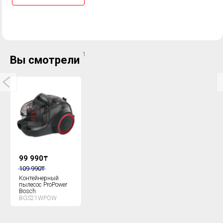
1
Вы смотрели
99 990
₸
109 990
₸
Контейнерный
пылесос ProPower
Bosch
BGS21WPOW