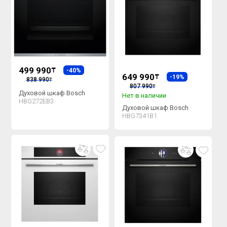
499 990
₸
-40%
649 990
₸
-19%
838 990
₸
807 990
₸
Духовой шкаф Bosch
Нет в наличии
HBG272EB3
Духовой шкаф Bosch
HBG7341B1