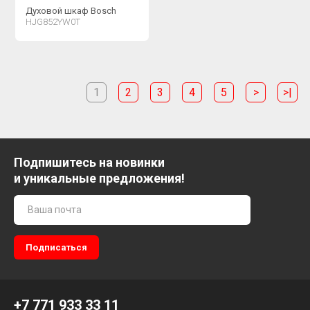
Духовой шкаф Bosch
HJG852YW0T
1
2
3
4
5
>
>|
Подпишитесь на новинки
и уникальные предложения!
+7 771 933 33 11