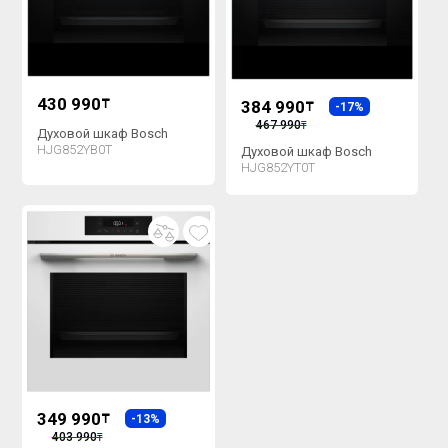
430 990
₸
384 990
₸
-17%
467 990
₸
Духовой шкаф Bosch
HJG852YB0T
Духовой шкаф Bosch
HJG852YT0T
349 990
₸
-13%
403 990
₸