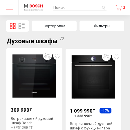
0
Сортировка
Фильтры
72
Духовые шкафы
309 990
₸
1 099 990
₸
-17%
1 336 990
₸
Встраиваемый духовой
шкаф Bosch
Встраиваемый духовой
HBF512BB1T
шкаф с функцией пара