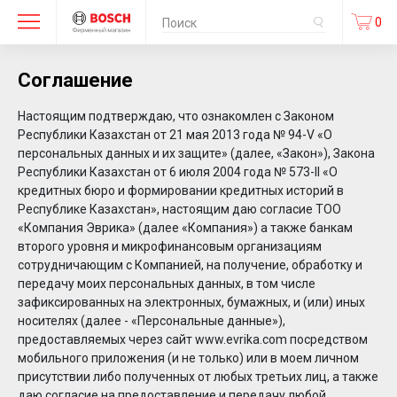
0
Соглашение
Настоящим подтверждаю, что ознакомлен с Законом
Республики Казахстан от 21 мая 2013 года № 94-V «О
персональных данных и их защите» (далее, «Закон»), Закона
Республики Казахстан от 6 июля 2004 года № 573-II «О
кредитных бюро и формировании кредитных историй в
Республике Казахстан», настоящим даю согласие ТОО
«Компания Эврика» (далее «Компания») а также банкам
второго уровня и микрофинансовым организациям
сотрудничающим с Компанией, на получение, обработку и
передачу моих персональных данных, в том числе
зафиксированных на электронных, бумажных, и (или) иных
носителях (далее - «Персональные данные»),
предоставляемых через сайт www.evrika.com посредством
мобильного приложения (и не только) или в моем личном
присутствии либо полученных от любых третьих лиц, а также
даю согласие на предоставление и передачу любой