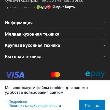
Кульджинский тракт, 106,
Aport Mall East, 2 этаж
Проложить маршрут
Информация
Мелкая кухонная техника
Крупная кухонная техника
Бытовая техника
Мы используем файлы cookies для вашего
Продавец
удобства пользования сайтом
ТОО «Компания Эврика»
Наш сайт использует файлы cookies, чтобы Вы могли
БИН 120140015907
Подробнее
заказать товар в интернет-магазине и позволяет нам
Более подробно см. раздел
Оферта
Политика конфиденциальности
Принять
собирать анонимные статистические данные, чтобы