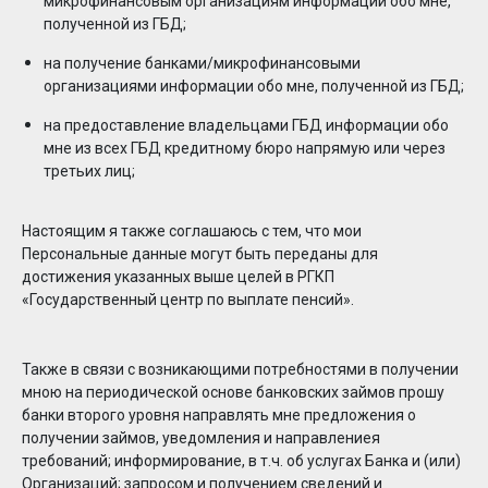
микрофинансовым организациям информации обо мне,
полученной из ГБД;
на получение банками/микрофинансовыми
организациями информации обо мне, полученной из ГБД;
на предоставление владельцами ГБД информации обо
мне из всех ГБД кредитному бюро напрямую или через
третьих лиц;
Настоящим я также соглашаюсь с тем, что мои
Персональные данные могут быть переданы для
достижения указанных выше целей в РГКП
«Государственный центр по выплате пенсий».
Также в связи с возникающими потребностями в получении
мною на периодической основе банковских займов прошу
банки второго уровня направлять мне предложения о
получении займов, уведомления и направлениея
требований; информирование, в т.ч. об услугах Банка и (или)
Организаций; запросом и получением сведений и