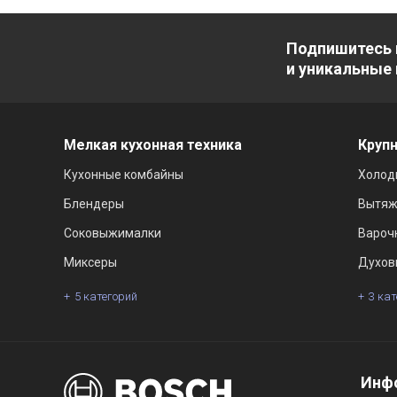
Подпишитесь 
и уникальные
Мелкая кухонная техника
Крупн
Кухонные комбайны
Холод
Блендеры
Вытяж
Соковыжималки
Вароч
Миксеры
Духов
5 категорий
3 ка
Инф