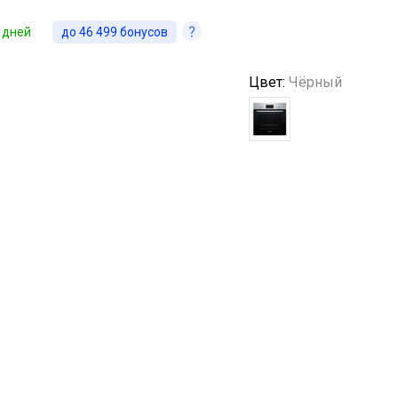
 дней
до
46 499
бонусов
Цвет:
Чёрный