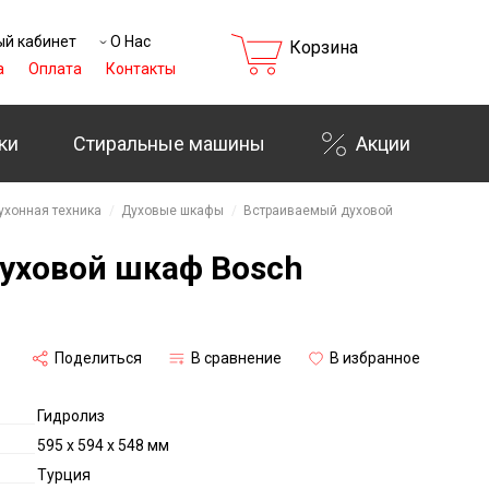
й кабинет
О Нас
Корзина
а
Оплата
Контакты
ки
Стиральные машины
Акции
ухонная техника
Духовые шкафы
Встраиваемый духовой
уховой шкаф Bosch
₸
Поделиться
В сравнение
В избранное
Гидролиз
595 x 594 x 548 мм
Турция