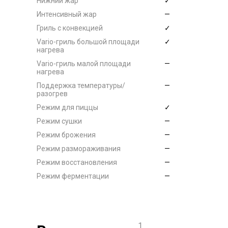
Нижний жар
✓
Интенсивный жар
—
Гриль с конвекцией
✓
Vario-гриль большой площади
✓
нагрева
Vario-гриль малой площади
—
нагрева
Поддержка температуры/
—
разогрев
Режим для пиццы
✓
Режим сушки
—
Режим брожения
—
Режим размораживания
—
Режим восстановления
—
Режим ферментации
—
1