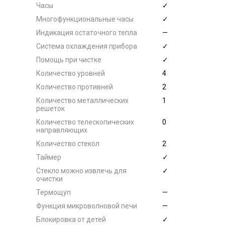
Часы
✓
Многофункциональные часы
✓
Индикация остаточного тепла
—
Система охлаждения прибора
✓
Помощь при чистке
✓
Количество уровней
4
Количество противней
2
Количество металлических
1
решеток
Количество телескопических
0
направляющих
Количество стекол
2
Таймер
✓
Стекло можно извлечь для
✓
очистки
Термощуп
—
Функция микроволновой печи
—
Блокировка от детей
✓