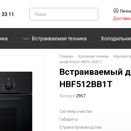
Личны
 33 11
Доставк
ика
Встраиваемая техника
Холодильни
Главная
Кухонная техника
Крупная к
шкаф Bosch HBF512BB1T
Встраиваемый д
HBF512BB1T
Артикул
2957
Система очистки
Габариты
Страна производства