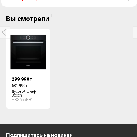
1
Вы смотрели
299 990
₸
631 990
₸
Духовой шкаф
Bosch
HBG655NB1
Подпишитесь на новинки