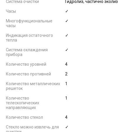
Система очистки
Гидролиз, частично эколиз
Часы
✓
Многофункциональные
✓
часы
Индикация остаточного
✓
тепла
Система охлаждения
✓
прибора
Количество уровней
4
Количество противней
2
Количество металлических
1
решеток
Количество
1
телескопических
направляющих
Количество стекол
4
Стекло можно извлечь для
✓
очистки