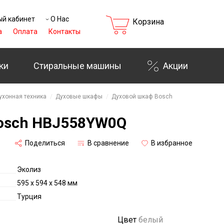
й кабинет
О Нас
Корзина
а
Оплата
Контакты
ки
Стиральные машины
Акции
ухонная техника
Духовые шкафы
Духовой шкаф Bosch
osch HBJ558YW0Q
Поделиться
В сравнение
В избранное
Эколиз
595 x 594 x 548 мм
Турция
Цвет
белый