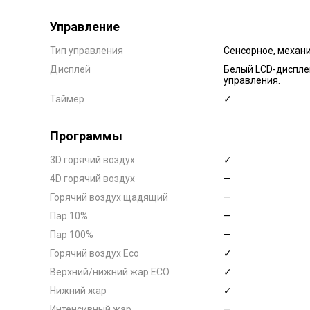
Управление
Тип управления
Сенсорное, механ
Дисплей
Белый LCD-дисплей
управления.
Таймер
✓
Программы
3D горячий воздух
✓
4D горячий воздух
—
Горячий воздух щадящий
—
Пар 10%
—
Пар 100%
—
Горячий воздух Eco
✓
Верхний/нижний жар ECO
✓
Нижний жар
✓
Интенсивный жар
—