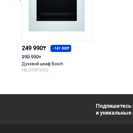
249 990
₸
-141 000
₸
390 990
₸
Духовой шкаф Bosch
HBJ558YW0Q
Подпишитесь 
и уникальные