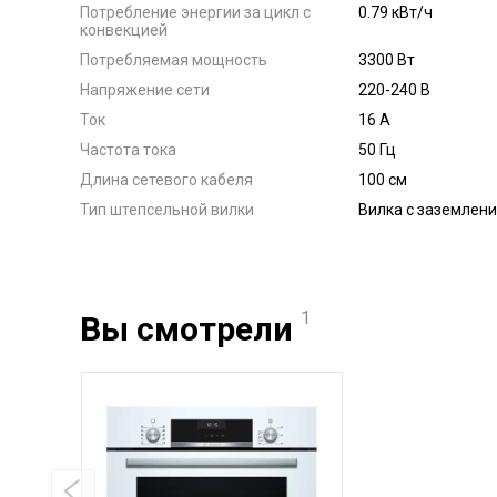
Потребление энергии за цикл с
0.79 кВт/ч
конвекцией
Потребляемая мощность
3300 Вт
Напряжение сети
220-240 В
Ток
16 А
Частота тока
50 Гц
Длина сетевого кабеля
100 см
Тип штепсельной вилки
Вилка с заземлен
1
Вы смотрели