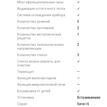
Многофункциональные часы
✓
Индикация остаточного тепла
✓
Система охлаждения прибора
✓
Количество уровней
5
Количество противней
2
Количество металлических
1
решеток
Количество телескопических
2
направляющих
Количество стекол
3
Стекло можно извлечь для
✓
очистки
Термощуп
—
Функция выпечки паром
—
Функция микроволновой печи
—
Блокировка от детей
✓
Установка
Встраиваемая
Серия
Serie | 6