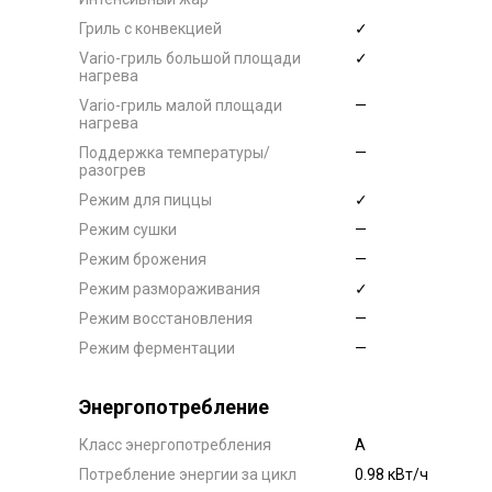
Гриль с конвекцией
✓
Vario-гриль большой площади
✓
нагрева
Vario-гриль малой площади
—
нагрева
Поддержка температуры/
—
разогрев
Режим для пиццы
✓
Режим сушки
—
Режим брожения
—
Режим размораживания
✓
Режим восстановления
—
Режим ферментации
—
Энергопотребление
Класс энергопотребления
А
Потребление энергии за цикл
0.98 кВт/ч