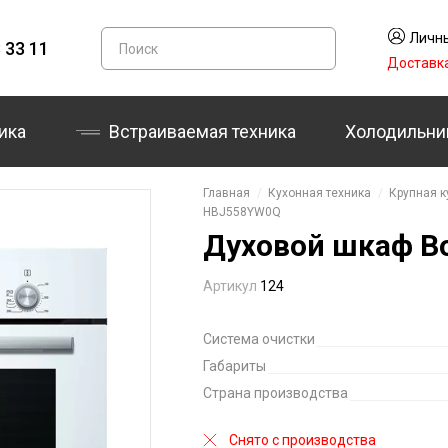
Личны
 33 11
Доставк
ика
Встраиваемая техника
Холодильни
Главная
Кухонная техника
Крупная к
HBJ558YW0Q
Духовой шкаф B
Артикул
124
Система очистки
Габариты
Страна производства
Снято с производства