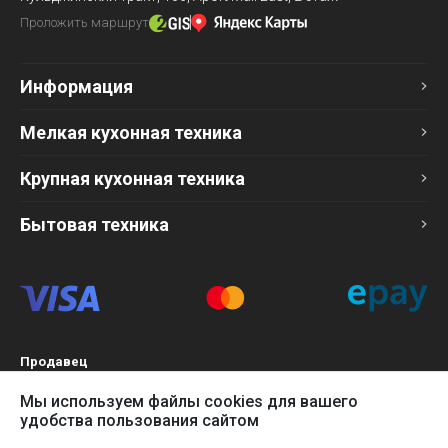
Проложить маршрут
Информация
Мелкая кухонная техника
Крупная кухонная техника
Бытовая техника
Продавец
ТОО «Компания Эврика»
Мы используем файлы cookies для вашего
БИН 120140015907
удобства пользования сайтом
Более подробно см. раздел
Оферта