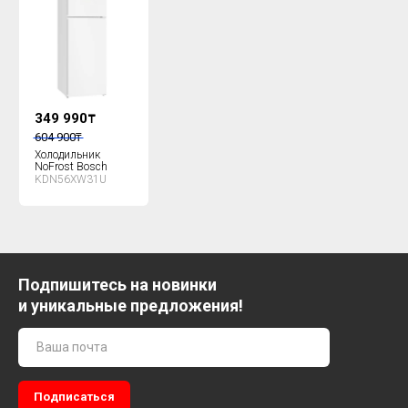
349 990
₸
604 900
₸
Холодильник
NoFrost Bosch
KDN56XW31U
Подпишитесь на новинки
и уникальные предложения!