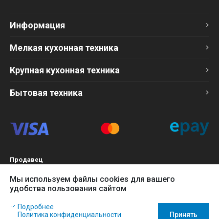
Информация
Мелкая кухонная техника
Крупная кухонная техника
Бытовая техника
Продавец
ТОО «Компания Эврика»
Мы используем файлы cookies для вашего
БИН 120140015907
удобства пользования сайтом
Более подробно см. раздел
Оферта
Наш сайт использует файлы cookies, чтобы Вы могли
Подробнее
заказать товар в интернет-магазине и позволяет нам
Политика конфиденциальности
Принять