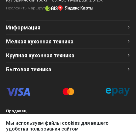
Проложить маршрут
Информация
Мелкая кухонная техника
Крупная кухонная техника
Бытовая техника
Продавец
ТОО «Компания Эврика»
Мы используем файлы cookies для вашего
БИН 120140015907
удобства пользования сайтом
Более подробно см. раздел
Оферта