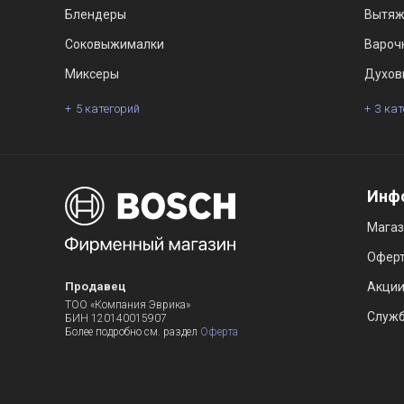
Блендеры
Вытяж
Соковыжималки
Вароч
Миксеры
Духов
5 категорий
3 ка
Инф
Мага
Офер
Продавец
Акци
ТОО «Компания Эврика»
Служб
БИН 120140015907
Более подробно см. раздел
Оферта