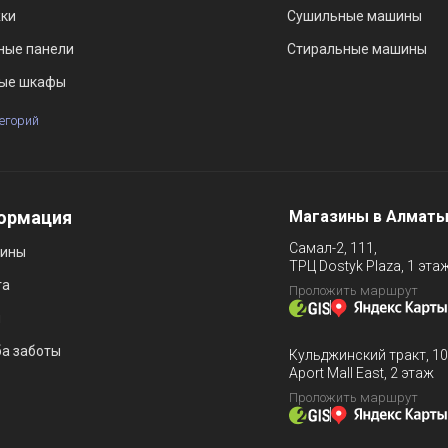
ки
Сушильные машины
ные панели
Стиральные машины
ые шкафы
тегорий
ормация
Магазины в Алмат
Самал-2, 111,
зины
ТРЦ Dostyk Plaza, 1 эта
та
Проложить маршрут
и
а заботы
Кульджинский тракт, 10
Aport Mall East, 2 этаж
Проложить маршрут