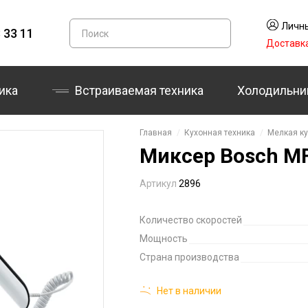
Личны
 33 11
Доставк
ика
Встраиваемая техника
Холодильни
Главная
Кухонная техника
Мелкая ку
Миксер Bosch M
Артикул
2896
Количество скоростей
Мощность
Страна производства
Нет в наличии