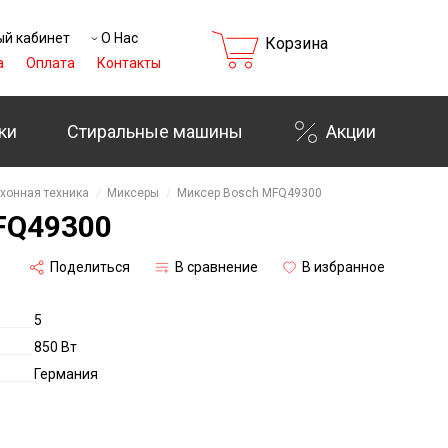
й кабинет
О Нас
Корзина
а
Оплата
Контакты
ки
Стиральные машины
Акции
хонная техника
Миксеры
Миксер Bosch MFQ49300
FQ49300
Поделиться
В сравнение
В избранное
5
850 Вт
Германия