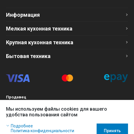
Информация
Мелкая кухонная техника
Крупная кухонная техника
Бытовая техника
Продавец
ТОО «Компания Эврика»
Мы используем файлы cookies для вашего
БИН 120140015907
удобства пользования сайтом
Более подробно см. раздел
Оферта
Наш сайт использует файлы cookies, чтобы Вы могли
Подробнее
заказать товар в интернет-магазине и позволяет нам
Политика конфиденциальности
Принять