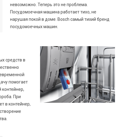
невозможно. Теперь это не проблема.
Посудомоечная машина работает тихо, не
нарушая покой в доме. Bosch самый тихий бренд
посудомоечных машин.
ых средств в
ественно
оевременной
дачу помогает
 контейнер,
ороба. При
т в контейнер,
астворение
тва.