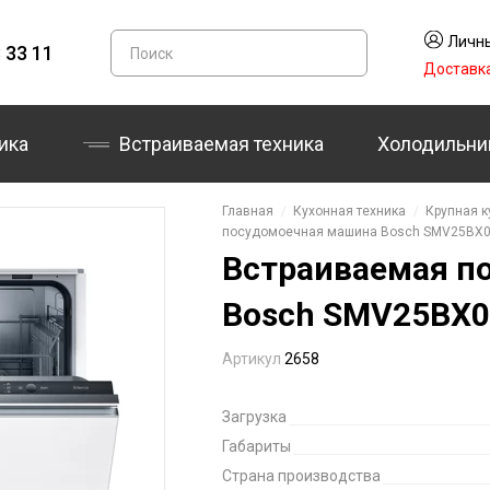
Личны
 33 11
Доставк
ика
Встраиваемая техника
Холодильни
Главная
Кухонная техника
Крупная к
посудомоечная машина Bosch SMV25BX
Встраиваемая п
Bosch SMV25BX
Артикул
2658
Загрузка
Габариты
Страна производства