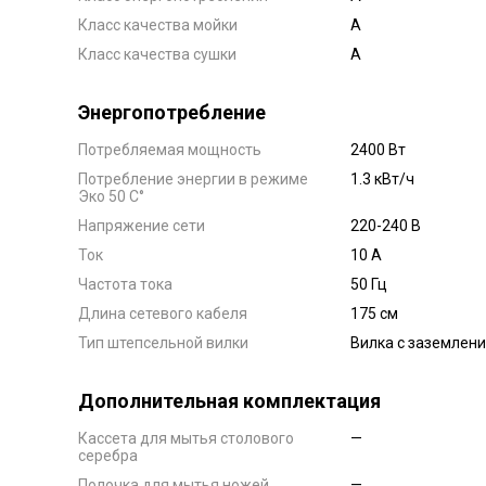
Класс качества мойки
А
Класс качества сушки
А
Энергопотребление
Потребляемая мощность
2400 Вт
Потребление энергии в режиме
1.3 кВт/ч
Эко 50 C°
Напряжение сети
220-240 В
Ток
10 А
Частота тока
50 Гц
Длина сетевого кабеля
175 см
Тип штепсельной вилки
Вилка с заземлен
Дополнительная комплектация
Кассета для мытья столового
—
серебра
Полочка для мытья ножей
—