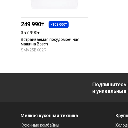
249 990
₸
-108 000
₸
357 990
₸
Встраиваемая посудомоечная
машина Bosch
SMV25BX02R
Подпишитесь 
и уникальные
Мелкая кухонная техника
Крупн
Кухонные комбайны
Холод