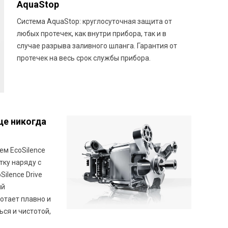
AquaStop
Система AquaStop: круглосуточная защита от
любых протечек, как внутри прибора, так и в
случае разрыва заливного шланга. Гарантия от
протечек на весь срок службы прибора.
е никогда
ем EcoSilence
тку наряду с
ilence Drive
ый
отает плавно и
ся и чистотой,