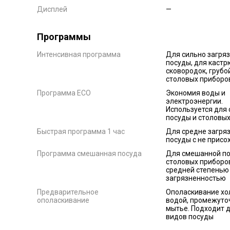
Дисплей
—
Программы
Интенсивная программа
Для сильно загря
посуды, для кастр
сковородок, грубо
столовых приборо
Программа ECO
Экономия воды и
электроэнергии.
Используется для
посуды и столовы
Быстрая программа 1 час
Для средне загря
посуды с не присо
Программа смешанная посуда
Для смешанной по
столовых приборо
средней степенью
загрязненностью
Предварительное
Ополаскивание хо
ополаскивание
водой, промежуто
мытье. Подходит д
видов посуды