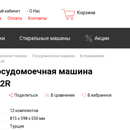
й кабинет
О Нас
Корзина
а
Оплата
Контакты
ки
Стиральные машины
Акции
ухонная техника
Посудомоечные машины
Встраиваемая
02R
осудомоечная машина
02R
Поделиться
В сравнение
В избранное
12 комплектов
815 x 598 x 550 мм
Турция