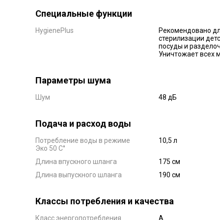
Специальные функции
HygienePlus
Рекомендовано д
стерилизации дет
посуды и разделоч
Уничтожает всех 
Параметры шума
Шум
48 дБ
Подача и расход воды
Потребление воды в режиме
10,5 л
Эко 50 C°
Длина впускного шланга
175 см
Длина выпускного шланга
190 см
Классы потребления и качества
Класс энергопотребления
А