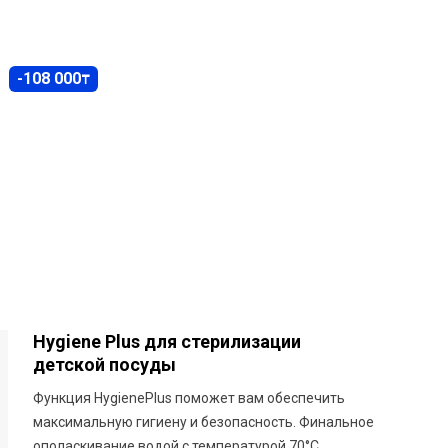
-108 000
₸
Hygiene Plus для стерилизации
детской посуды
Функция HygienePlus поможет вам обеспечить
максимальную гигиену и безопасность. Финальное
ополаскивание водой с температурой 70°C