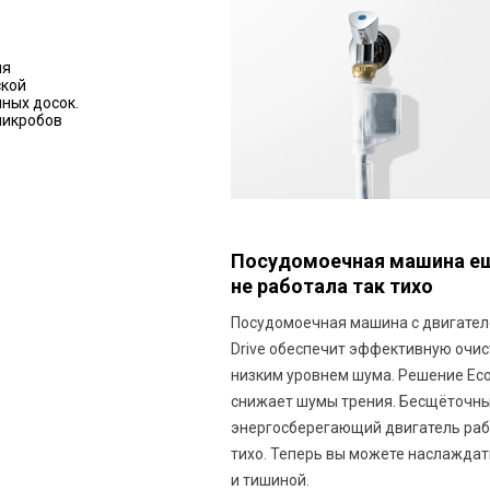
ля
ской
ных досок.
микробов
Посудомоечная машина ещ
не работала так тихо
Посудомоечная машина с двигател
Drive обеспечит эффективную очис
низким уровнем шума. Решение EcoS
снижает шумы трения. Бесщёточн
энергосберегающий двигатель раб
тихо. Теперь вы можете наслаждать
и тишиной.