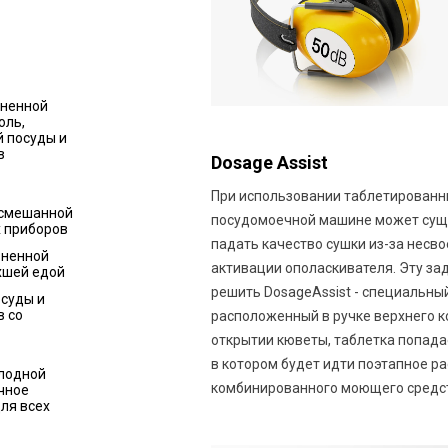
зненной
юль,
й посуды и
в
Dosage Assist
При использовании таблетированн
 смешанной
посудомоечной машине может сущ
х приборов
падать качество сушки из-за несв
зненной
активации ополаскивателя. Эту за
хшей едой
решить DosageAssist - специальный
суды и
в со
расположенный в ручке верхнего к
открытии кюветы, таблетка попадае
в котором будет идти поэтапное р
лодной
комбинированного моющего средс
чное
ля всех