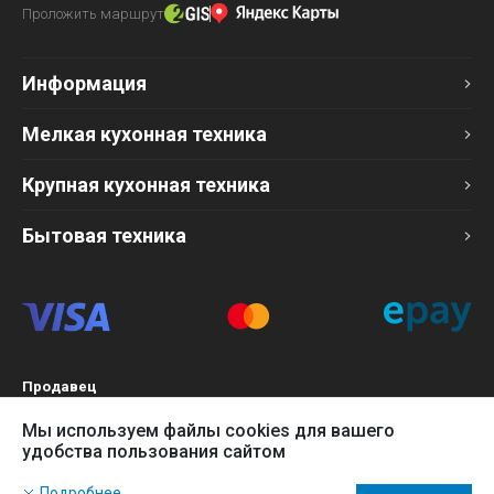
Проложить маршрут
Информация
Мелкая кухонная техника
Крупная кухонная техника
Бытовая техника
Продавец
ТОО «Компания Эврика»
Мы используем файлы cookies для вашего
БИН 120140015907
удобства пользования сайтом
Более подробно см. раздел
Оферта
Наш сайт использует файлы cookies, чтобы Вы могли
Подробнее