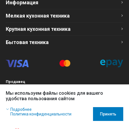
Информация
Мелкая кухонная техника
Крупная кухонная техника
Бытовая техника
Продавец
ТОО «Компания Эврика»
Мы используем файлы cookies для вашего
БИН 120140015907
удобства пользования сайтом
Более подробно см. раздел
Оферта
Наш сайт использует файлы cookies, чтобы Вы могли
Подробнее
заказать товар в интернет-магазине и позволяет нам
Политика конфиденциальности
Принять
собирать анонимные статистические данные, чтобы
усовершенствовать наш сайт.