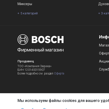
Миксеры
Духов
5 категорий
3 ка
Инф
Мага
Офер
Продавец
Акци
ТОО «Компания Эврика»
Служб
БИН 120140015907
Более подробно см. раздел
Оферта
Мы используем файлы cookies для вашего удо
Наш сайт использует файлы cookies, чтобы Вы могли за