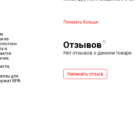
Показать больше
ым
и из
0
Отзывов
 плотоно
ру и
Нет отзывов о данном товаре.
ается
ечек
асти,
Написать отзыв
пасны для
держат BPA