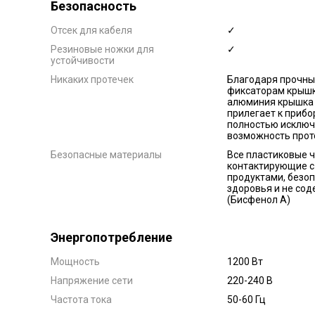
Безопасность
Отсек для кабеля
✓
Резиновые ножки для
✓
устойчивости
Никаких протечек
Благодаря прочн
фиксаторам крышк
алюминия крышка
прилегает к прибо
полностью исключ
возможность прот
Безопасные материалы
Все пластиковые ч
контактирующие с
продуктами, безо
здоровья и не со
(Бисфенол А)
Энергопотребление
Мощность
1200 Вт
Напряжение сети
220-240 В
Частота тока
50-60 Гц