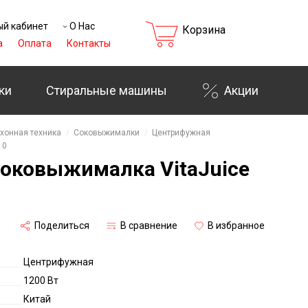
й кабинет
О Нас
Корзина
а
Оплата
Контакты
ки
Стиральные машины
Акции
хонная техника
Соковыжималки
Центрифужная
10
оковыжималка VitaJuice
₸
Поделиться
В сравнение
В избранное
Центрифужная
1200 Вт
Китай