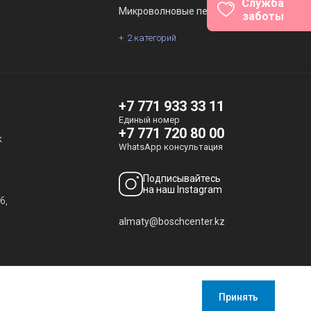
Служба
Микроволновые печи
заботы
2 категорий
ы
+7 771 933 33 11
Единый номер
+7 771 720 80 00
ж
WhatsApp консультация
Подписывайтесь
на наш Instagram
6,
almaty@boschcenter.kz
Принять
имные статистические данные, чтобы