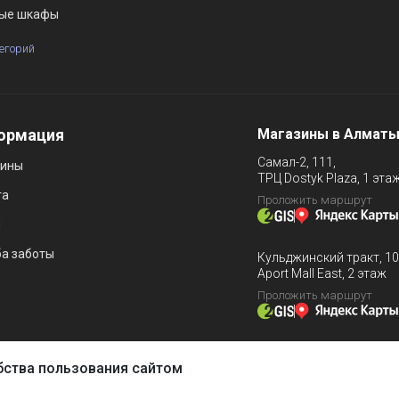
ые шкафы
тегорий
ормация
Магазины в Алмат
Самал-2, 111,
зины
ТРЦ Dostyk Plaza, 1 эта
та
Проложить маршрут
и
а заботы
Кульджинский тракт, 10
Aport Mall East, 2 этаж
Проложить маршрут
бства пользования сайтом
казать товар в интернет-магазине и позволяет нам собирать анон