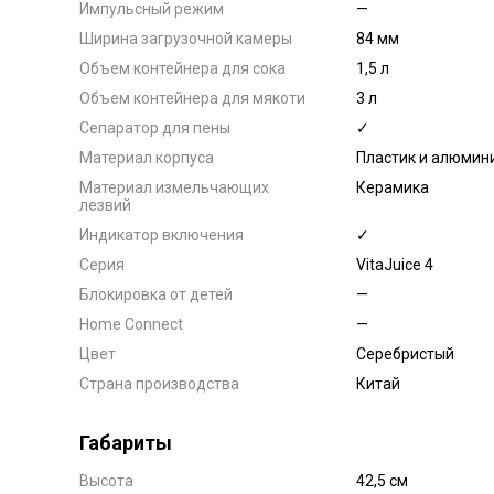
Импульсный режим
—
Ширина загрузочной камеры
84 мм
Объем контейнера для сока
1,5 л
Объем контейнера для мякоти
3 л
Сепаратор для пены
✓
Материал корпуса
Пластик и алюмин
Материал измельчающих
Керамика
лезвий
Индикатор включения
✓
Серия
VitaJuice 4
Блокировка от детей
—
Home Connect
—
Цвет
Серебристый
Страна производства
Китай
Габариты
Высота
42,5 см