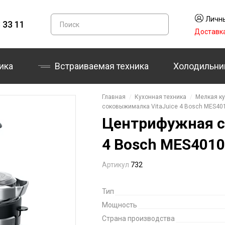
Личны
 33 11
Доставк
ика
Встраиваемая техника
Холодильни
Главная
Кухонная техника
Мелкая ку
соковыжималка VitaJuice 4 Bosch MES40
Центрифужная с
4 Bosch MES4010
Артикул
732
Тип
Мощность
Страна производства