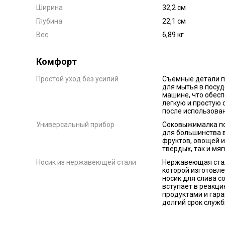
Ширина
32,2 см
Глубина
22,1 см
Вес
6,89 кг
Комфорт
Простой уход без усилий
Съемные детали 
для мытья в посу
машине, что обес
легкую и простую 
после использова
Универсальный прибор
Соковыжималка п
для большинства 
фруктов, овощей и
твердых, так и мяг
Носик из нержавеющей стали
Нержавеющая стал
которой изготовле
носик для слива со
вступает в реакци
продуктами и гара
долгий срок служ