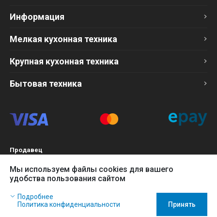
Информация
Мелкая кухонная техника
Крупная кухонная техника
Бытовая техника
Продавец
ТОО «Компания Эврика»
Мы используем файлы cookies для вашего
БИН 120140015907
удобства пользования сайтом
Более подробно см. раздел
Оферта
Наш сайт использует файлы cookies, чтобы Вы могли
Подробнее
заказать товар в интернет-магазине и позволяет нам
Политика конфиденциальности
Принять
собирать анонимные статистические данные, чтобы