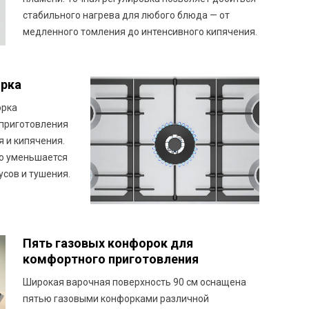
стабильного нагрева для любого блюда — от
медленного томления до интенсивного кипячения.
орка
орка
 приготовления
я и кипячения.
о уменьшается
усов и тушения.
Пять газовых конфорок для
комфортного приготовления
Широкая варочная поверхность 90 см оснащена
пятью газовыми конфорками различной