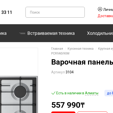
Личны
 33 11
Доставк
ика
Встраиваемая техника
Холодильни
Главная
Кухонная техника
Крупная к
PCR9A5I90M
Варочная панел
Артикул
3104
Есть в наличии в
Алматы
до
557 990
₸