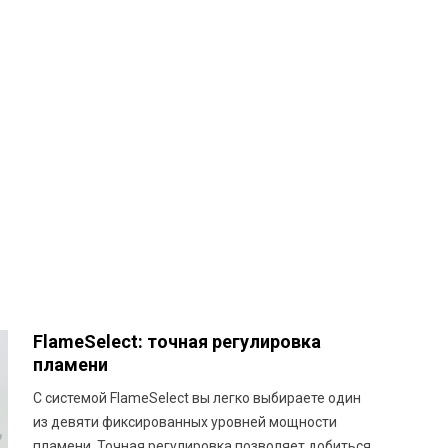
FlameSelect: точная регулировка
пламени
С системой FlameSelect вы легко выбираете один
из девяти фиксированных уровней мощности
пламени. Точная регулировка позволяет добиться