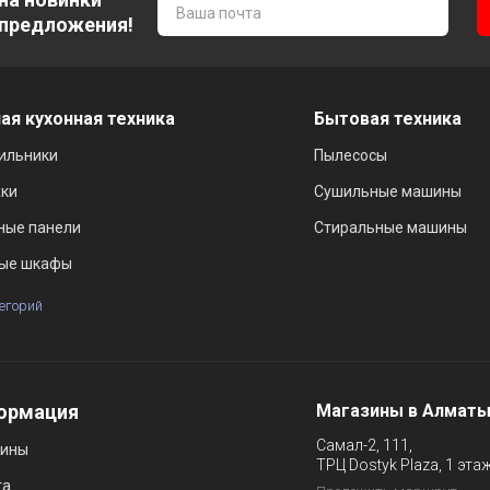
 предложения!
ая кухонная техника
Бытовая техника
ильники
Пылесосы
ки
Сушильные машины
ные панели
Стиральные машины
ые шкафы
тегорий
ормация
Магазины в Алмат
Самал-2, 111,
зины
ТРЦ Dostyk Plaza, 1 эта
та