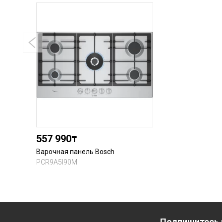
557 990
₸
Варочная панель Bosch
PCR9A5I90M
Подпишитесь 