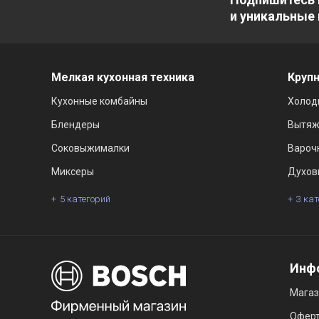
и уникальные
Мелкая кухонная техника
Крупн
Кухонные комбайны
Холод
Блендеры
Вытяж
Соковыжималки
Вароч
Миксеры
Духов
5 категорий
3 ка
Инф
Мага
Офер