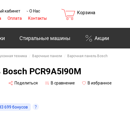
й кабинет
О Нас
Корзина
а
Оплата
Контакты
ки
Стиральные машины
Акции
₸
ухонная техника
Варочные панели
Варочная панель Bosch
ь Bosch PCR9A5I90M
Поделиться
В сравнение
В избранное
83 699
бонусов