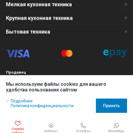
Мелкая кухонная техника
Крупная кухонная техника
Бытовая техника
Продавец
ТОО «Компания Эврика»
Мы используем файлы cookies для вашего
БИН 120140015907
удобства пользования сайтом
Более подробно см. раздел
Оферта
Наш сайт использует файлы cookies, чтобы Вы могли
Подробнее
заказать товар в интернет-магазине и позволяет нам
Политика конфиденциальности
Принять
собирать анонимные статистические данные, чтобы
усовершенствовать наш сайт.
Игнорируйте это сообщение, если Вы согласны с политикой
Служба
Кабинет
WhatsApp
использования cookies. Нажмите на ссылку Политика
Телефон
заботы