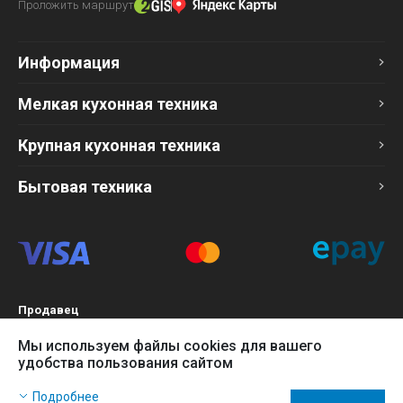
Проложить маршрут
Информация
Мелкая кухонная техника
Крупная кухонная техника
Бытовая техника
Продавец
ТОО «Компания Эврика»
Мы используем файлы cookies для вашего
БИН 120140015907
удобства пользования сайтом
Более подробно см. раздел
Оферта
Наш сайт использует файлы cookies, чтобы Вы могли
Подробнее