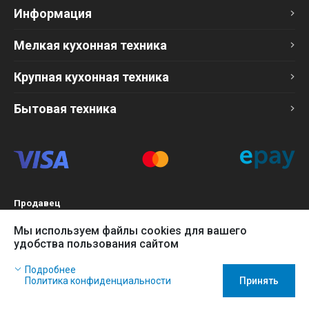
Информация
Мелкая кухонная техника
Крупная кухонная техника
Бытовая техника
Продавец
ТОО «Компания Эврика»
Мы используем файлы cookies для вашего
БИН 120140015907
удобства пользования сайтом
Более подробно см. раздел
Оферта
Наш сайт использует файлы cookies, чтобы Вы могли
Подробнее
заказать товар в интернет-магазине и позволяет нам
Политика конфиденциальности
Принять
собирать анонимные статистические данные, чтобы
усовершенствовать наш сайт.