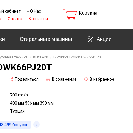
й кабинет
О Нас
Корзина
а
Оплата
Контакты
ки
Стиральные машины
Акции
₸
ухонная техника
Вытяжки
Вытяжка Bosch DWK66PJ20T
DWK66PJ20T
Поделиться
В сравнение
В избранное
700 m³/h
400 мм 596 мм 390 мм
Турция
43 499
бонусов