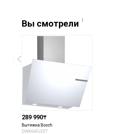
1
Вы смотрели
289 990
₸
Вытяжка Bosch
DWK66PJ20T