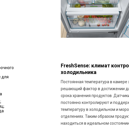
FreshSense: климат контр
рочного
холодильника
 для
Постоянная температура в камере 
решающий фактор в достижении д
а
срока хранения продуктов. Датчик
;
постоянно контролируют и подде
иц;
температуру в холодильном и мор
да
отделениях. Таким образом продук
находиться в идеальном состоянии