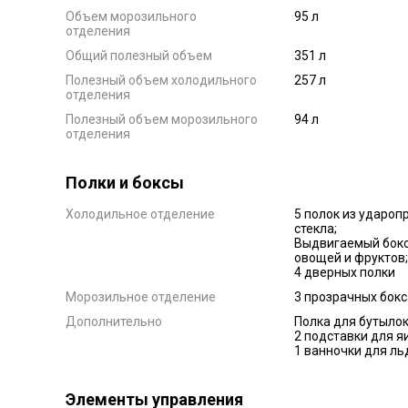
Объем морозильного
95 л
отделения
Общий полезный объем
351 л
Полезный объем холодильного
257 л
отделения
Полезный объем морозильного
94 л
отделения
Полки и боксы
Холодильное отделение
5 полок из удароп
стекла;
Выдвигаемый бокс
овощей и фруктов;
4 дверных полки
Морозильное отделение
3 прозрачных бокс
Дополнительно
Полка для бутылок
2 подставки для я
1 ванночки для ль
Элементы управления