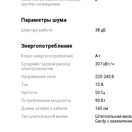
систем охлаждения
Параметры шума
Шум при работе
38 дБ
Энергопотребление
Класс энергопотребления
А+
Средний годовой расход
307 кВт/ч
электроэнергии
Напряжение сети
220-240 В
Ток
10 А
Частота
50 Гц
Потребляемая мощность
90 Вт
Длина сетевого кабеля
160 см
Тип штепсельной вилки
Штепсельная вилк
Gardy с заземлени