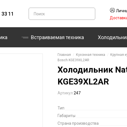
Личны
 33 11
Доставк
ика
Встраиваемая техника
Холодильни
Главная
Кухонная техника
Крупная к
Bosch KGE39XL2AR
Холодильник Nat
KGE39XL2AR
Артикул
247
Тип
Габариты
Страна производства