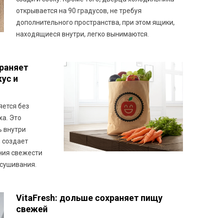
открывается на 90 градусов, не требуя
дополнительного пространства, при этом ящики,
находящиеся внутри, легко вынимаются.
храняет
ус и
яется без
а. Это
ь внутри
, создает
ния свежести
ысушивания.
VitaFresh: дольше сохраняет пищу
свежей