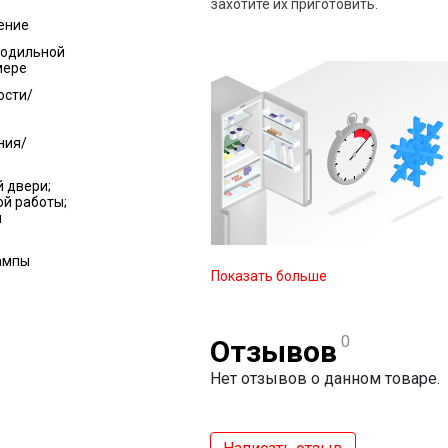
захотите их приготовить.
ение
лодильной
мере
ости/
ния/
 двери;
ой работы;
я
ампы
Показать больше
0
Отзывов
Нет отзывов о данном товаре.