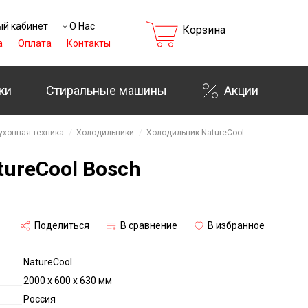
й кабинет
О Нас
Корзина
а
Оплата
Контакты
ки
Стиральные машины
Акции
ухонная техника
Холодильники
Холодильник NatureCool
ureCool Bosch
Поделиться
В сравнение
В избранное
NatureCool
2000 x 600 x 630 мм
Россия