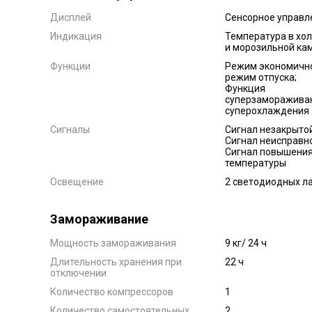
Дисплей
Сенсорное управл
Индикация
Температура в хо
и морозильной ка
Функции
Режим экономичн
режим отпуска;
Функция
суперзаморажива
суперохлаждения
Сигналы
Сигнал незакрытой
Сигнал неисправн
Сигнал повышени
температуры
Освещение
2 cветодиодных л
Замораживание
Мощность замораживания
9 кг/ 24 ч
Длительность хранения при
22 ч
отключении
Количество компрессоров
1
Количество самостоятельных
2