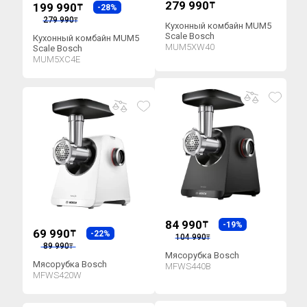
279 990
199 990
₸
₸
-28%
279 990
₸
Кухонный комбайн MUM5
Scale Bosch
Кухонный комбайн MUM5
MUM5XW40
Scale Bosch
MUM5XC4E
84 990
₸
-19%
69 990
₸
-22%
104 990
₸
89 990
₸
Мясорубка Bosch
Мясорубка Bosch
MFWS440B
MFWS420W