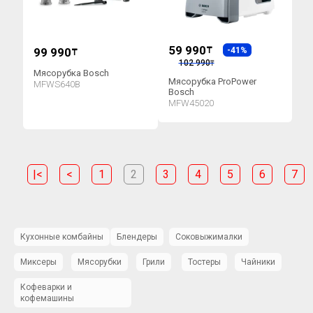
59 990
99 990
₸
-41%
₸
102 990
₸
Мясорубка Bosch
Мясорубка ProPower
MFWS640B
Bosch
MFW45020
|<
<
1
2
3
4
5
6
7
Кухонные комбайны
Блендеры
Соковыжималки
Миксеры
Мясорубки
Грили
Тостеры
Чайники
Кофеварки и
кофемашины