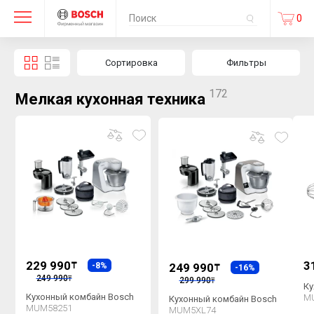
0
Сортировка
Фильтры
172
Мелкая кухонная техника
229 990
3
₸
-8%
249 990
₸
-16%
249 990
₸
299 990
₸
Ку
Кухонный комбайн Bosch
M
Кухонный комбайн Bosch
MUM58251
MUM5XL74