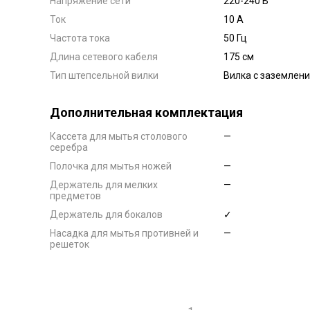
Напряжение сети
220-240 В
Ток
10 А
Частота тока
50 Гц
Длина сетевого кабеля
175 см
Тип штепсельной вилки
Вилка с заземлен
Дополнительная комплектация
Кассета для мытья столового
—
серебра
Полочка для мытья ножей
—
Держатель для мелких
—
предметов
Держатель для бокалов
✓
Насадка для мытья противней и
—
решеток