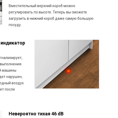
Вместительный верхний короб можно
регулировать по высоте. Теперь вы сможете
загрузить в нижний короб даже самую большую
посуду.
й индикатор
игнализирует,
 выполнения.
ой машины
дет нарушен,
одный воздух.
нет после
Невероятно тихая 46 dB