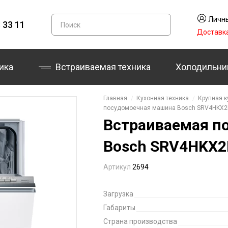
Личны
 33 11
Доставк
ика
Встраиваемая техника
Холодильни
Главная
Кухонная техника
Крупная к
посудомоечная машина Bosch SRV4HKX
Встраиваемая п
Bosch SRV4HKX
Артикул
2694
Загрузка
Габариты
Страна производства