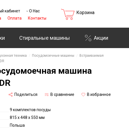
й кабинет
О Нас
Корзина
а
Оплата
Контакты
ки
Стиральные машины
Акции
ухонная техника
Посудомоечные машины
Встраиваемая
2DR
осудомоечная машина
2DR
Поделиться
В сравнение
В избранное
9 комплектов посуды
815 x 448 x 550 мм
Польша