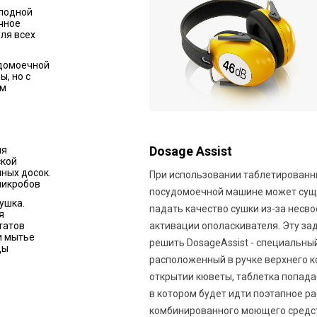
лодной
чное
ля всех
домоечной
ы, но с
ом
Dosage Assist
ля
ской
ных досок.
При использовании таблетированн
микробов
посудомоечной машине может сущ
ушка.
падать качество сушки из-за несв
я
активации ополаскивателя. Эту за
татов
и мытье
решить DosageAssist - специальный
ды
расположенный в ручке верхнего к
открытии кюветы, таблетка попадае
в котором будет идти поэтапное р
комбинированного моющего средс