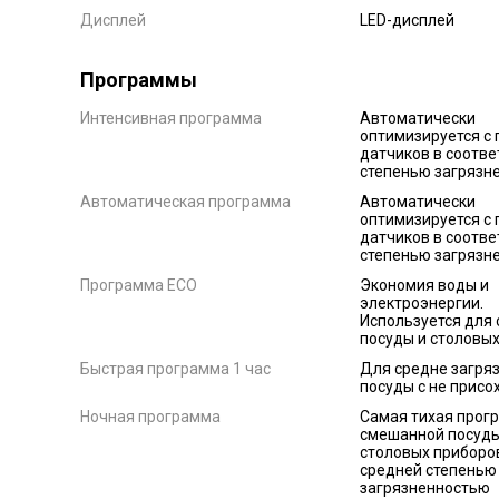
Дисплей
LED-дисплей
Программы
Интенсивная программа
Автоматически
оптимизируется с
датчиков в соотве
степенью загрязн
Автоматическая программа
Автоматически
оптимизируется с
датчиков в соотве
степенью загрязн
Программа ECO
Экономия воды и
электроэнергии.
Используется для
посуды и столовы
Быстрая программа 1 час
Для средне загря
посуды с не присо
Ночная программа
Самая тихая прог
смешанной посуды
столовых приборо
средней степенью
загрязненностью