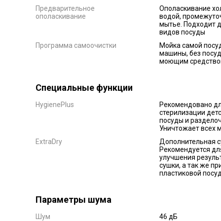
Предварительное
Ополаскивание хо
ополаскивание
водой, промежуто
мытье. Подходит д
видов посуды
Программа самоочистки
Мойка самой посу
машины, без посуд
моющим средств
Специальные функции
HygienePlus
Рекомендовано д
стерилизации дет
посуды и разделоч
Уничтожает всех 
ExtraDry
Дополнительная с
Рекомендуется дл
улучшения резуль
сушки, а так же пр
пластиковой посу
Параметры шума
Шум
46 дБ