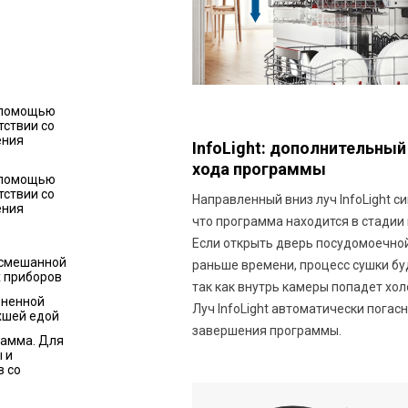
 помощью
тствии со
ения
InfoLight: дополнительны
хода программы
 помощью
тствии со
Направленный вниз луч InfoLight с
ения
что программа находится в стадии
Если открыть дверь посудомоечн
 смешанной
раньше времени, процесс сушки бу
х приборов
так как внутрь камеры попадет хол
зненной
Луч InfoLight автоматически погас
хшей едой
завершения программы.
рамма. Для
 и
в со