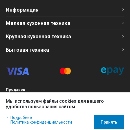
Информация
Мелкая кухонная техника
Крупная кухонная техника
Бытовая техника
Продавец
ТОО «Компания Эврика»
Мы используем файлы cookies для вашего
БИН 120140015907
удобства пользования сайтом
Более подробно см. раздел
Оферта
Наш сайт использует файлы cookies, чтобы Вы могли
Подробнее
заказать товар в интернет-магазине и позволяет нам
Политика конфиденциальности
Принять
собирать анонимные статистические данные, чтобы