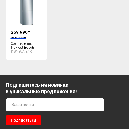
259 990
₸
369 990
₸
Холодильник
NoFrost Bosch
KGN39AI31R
Подпишитесь на новинки
и уникальные предложения!