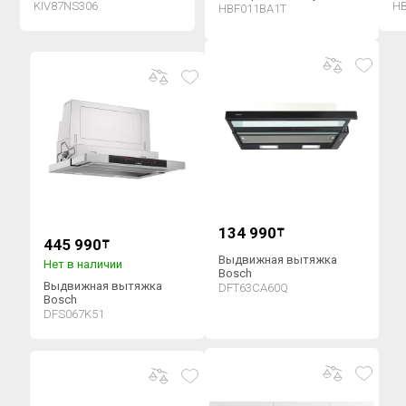
ш
KIV87NS306
H
шкаф HBF011BA1T
HBF011BA1T
134 990
₸
445 990
₸
Выдвижная вытяжка
Нет в наличии
Bosch
Выдвижная вытяжка
DFT63CA60Q
Bosch
DFS067K51