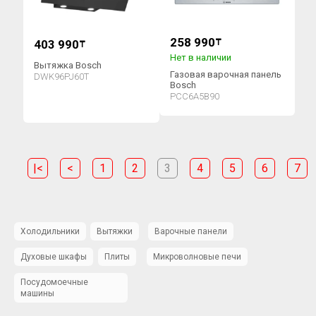
258 990
403 990
₸
₸
Нет в наличии
Вытяжка Bosch
Газовая варочная панель
DWK96PJ60T
Bosch
PCC6A5B90
|<
<
1
2
3
4
5
6
7
Холодильники
Вытяжки
Варочные панели
Духовые шкафы
Плиты
Микроволновые печи
Посудомоечные
машины