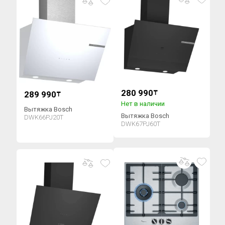
280 990
289 990
₸
₸
Нет в наличии
Вытяжка Bosch
Вытяжка Bosch
DWK66PJ20T
DWK67PJ60T