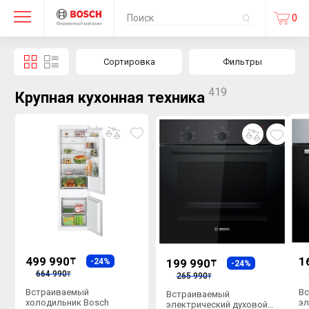
0
Сортировка
Фильтры
419
Крупная кухонная техника
499 990
1
₸
-24%
199 990
₸
-24%
664 990
₸
265 990
₸
Встраиваемый
В
Встраиваемый
холодильник Bosch
эл
электрический духовой