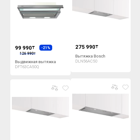
275 990
99 990
₸
₸
-21%
126 990
₸
Вытяжка Bosch
DLN56AC50
Выдвижная вытяжка
DFT63CA50Q